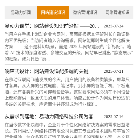
易动力新闻
网站建设知识
微信营销知识
网络营销知识
易动力课堂：网站建设知识前沿站 ——2025 年网站建设趋势：从 “能用” 到 ...
2025-07-24
当用户在手机上滑动企业官网时，页面能根据其停留时长自动调整
内容优先级；当访问者输入咨询需求，网站能即时生成个性化解决
方案 —— 这不是科幻场景，而是 2025 年网站建设的 “新标配”。随
着 AI 技术的深度渗透、多端交互的升级，网站早已跳出 “静态展示”
的框架，成为具备 “感...
响应式设计：网站建设适配多端的关键
2025-07-21
在移动互联网飞速发展的今天，用户使用的设备种类繁多，屏幕尺
寸各异，从大屏的台式电脑、笔记本，到小屏的智能手机、平板电
脑，还有各类新兴的可穿戴设备等。这就要求网站必须在不同设备
上都能提供一致且优质的用户体验。响应式设计作为网站建设适配
多端的关键技术，应运而生并逐渐成为行业标准。
从需求到落地：易动力网络科技公司为客户定制方案的全流程解析
2025-07-16
在当今数字化浪潮中，企业对于个性化网络解决方案的需求日益增
长。苏州易动力网络科技有限公司凭借其专业的技术团队与丰富的
行业经验，为众多客户打造了贴合业务需求的定制化方案。本文将