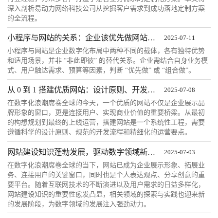
深入剖析易动力网络科技公司从挖掘客户需求到成功落地定制方案
的全流程。
小程序与网站的关系：企业该优先做网站还是小程序？
2025-07-11
小程序与网站是企业数字化布局中两种不同的载体，各有独特优势
和适用场景，并非 “非此即彼” 的替代关系。企业需结合自身业务模
式、用户触达需求、预算等因素，判断 “优先做” 或 “组合做”。
从 0 到 1 搭建优质网站：设计原则、开发流程与运营要点
2025-07-08
在数字化浪潮席卷全球的今天，一个优质的网站不仅是企业展示品
牌形象的窗口，更是连接用户、实现商业价值的重要桥梁。从最初
的构想规划到最终的上线运营，搭建网站是一个系统性工程，需要
遵循科学的设计原则、规范的开发流程和精细化的运营要点。
网站建设知识蓬勃发展，驱动数字领域新变革
2025-07-03
在数字化浪潮席卷全球的当下，网站已成为企业展示形象、拓展业
务、连接用户的关键窗口，同时也是个人表达观点、分享创意的重
要平台。随着互联网技术的不断演进以及用户需求的日益多样化，
网站建设知识的重要性愈发凸显，相关领域的探索与实践也迎来新
的发展阶段，为数字领域的发展注入强劲动力。