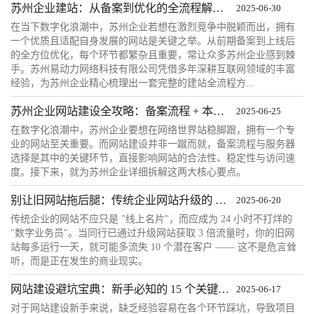
苏州企业建站：从备案到优化的全流程解决方案（附 200 + 本地案例）
2025-06-30
在当下数字化浪潮中，苏州企业若想在激烈竞争中脱颖而出，拥有
一个优质且适配自身发展的网站是关键之举。从前期备案到上线后
的全方位优化，每个环节都繁杂且重要，常让众多苏州企业感到棘
手。苏州易动力网络科技有限公司凭借多年深耕互联网领域的丰富
经验，为苏州企业精心梳理出一套完整的建站全流程方...
苏州企业网站建设全攻略：备案流程 + 本地服务器推荐
2025-06-25
在数字化浪潮中，苏州企业要想在网络世界站稳脚跟，拥有一个专
业的网站至关重要。而网站建设并非一蹴而就，备案流程与服务器
选择是其中的关键环节，直接影响网站的合法性、稳定性与访问速
度。接下来，就为苏州企业详细拆解这两大核心要点。
别让旧网站拖后腿：传统企业网站升级的 4 大必改理由
2025-06-20
传统企业的网站不应只是 "线上名片"，而应成为 24 小时不打烊的
"数字业务员"。当同行已通过升级网站获取 3 倍流量时，你的旧网
站每多运行一天，就可能多流失 10 个潜在客户 —— 这不是危言耸
听，而是正在发生的商业现实。
网站建设避坑宝典：新手必知的 15 个关键知识与实用技巧
2025-06-17
对于网站建设新手来说，缺乏经验容易在各个环节踩坑，导致项目